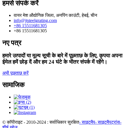
हमसे संपर्क करें
वायर मेश औद्योगिक जिला, अनपिंग काउंटी, हेबई, चीन
info@jtsteelgrating.com
+86 15511681305
+86 15511681305
नए पत्र
हमारे उत्पादों या मूल्य सूची के बारे में पूछताछ के लिए, कृपया अपना
ईमेल हमें छोड़ दें और हम 24 घंटे के भीतर संपर्क में रहेंगे।
अभी पूछताछ करें
सामाजिक
© कॉपीराइट - 2010-2024 : सर्वाधिकार सुरक्षित
- साइटमैप
- साइटमैपट्रांस
-
शीर्ष खोज