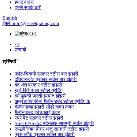
हमारे बारे में
हमसे संपर्क करें
English
ईमेल: info@jtsteelgrating.com
घर
उत्पादों
श्रेणियाँ
फ्लैट/चिकनी प्रकार स्टील बार झंझरी
दाँतेदार/दांत प्रकार स्टील बार झंझरी
बंद अंत प्रकार स्टील झंझरी
खुले सिरे वाला स्टील ग्रेटिंग
गर्म डुबकी जस्ती इस्पात झंझरी
अनुपचारित/बिना गैल्वेनाइज्ड स्टील ग्रेटिंग के
गैल्वेनाइज्ड झंझरी सीढ़ी कदम कदम
गैल्वेनाइज्ड ट्रेंच/खाई कवर
स्प्रे पेंट प्रकार स्टील झंझरी
SS316/SS304 स्टेनलेस सामग्री स्टील झंझरी
एल्यूमीनियम मिश्र धातु सामग्री स्टील झंझरी
प्रेस-लॉक प्रकार स्टील बार झंझरी