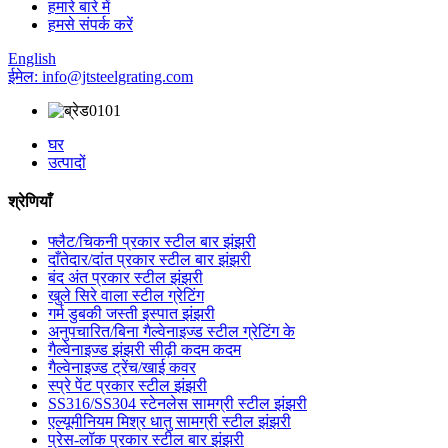
हमारे बारे में
हमसे संपर्क करें
English
ईमेल: info@jtsteelgrating.com
घर
उत्पादों
श्रेणियाँ
फ्लैट/चिकनी प्रकार स्टील बार झंझरी
दाँतेदार/दांत प्रकार स्टील बार झंझरी
बंद अंत प्रकार स्टील झंझरी
खुले सिरे वाला स्टील ग्रेटिंग
गर्म डुबकी जस्ती इस्पात झंझरी
अनुपचारित/बिना गैल्वेनाइज्ड स्टील ग्रेटिंग के
गैल्वेनाइज्ड झंझरी सीढ़ी कदम कदम
गैल्वेनाइज्ड ट्रेंच/खाई कवर
स्प्रे पेंट प्रकार स्टील झंझरी
SS316/SS304 स्टेनलेस सामग्री स्टील झंझरी
एल्यूमीनियम मिश्र धातु सामग्री स्टील झंझरी
प्रेस-लॉक प्रकार स्टील बार झंझरी