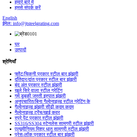
हमारे बारे में
हमसे संपर्क करें
English
ईमेल: info@jtsteelgrating.com
घर
उत्पादों
श्रेणियाँ
फ्लैट/चिकनी प्रकार स्टील बार झंझरी
दाँतेदार/दांत प्रकार स्टील बार झंझरी
बंद अंत प्रकार स्टील झंझरी
खुले सिरे वाला स्टील ग्रेटिंग
गर्म डुबकी जस्ती इस्पात झंझरी
अनुपचारित/बिना गैल्वेनाइज्ड स्टील ग्रेटिंग के
गैल्वेनाइज्ड झंझरी सीढ़ी कदम कदम
गैल्वेनाइज्ड ट्रेंच/खाई कवर
स्प्रे पेंट प्रकार स्टील झंझरी
SS316/SS304 स्टेनलेस सामग्री स्टील झंझरी
एल्यूमीनियम मिश्र धातु सामग्री स्टील झंझरी
प्रेस-लॉक प्रकार स्टील बार झंझरी